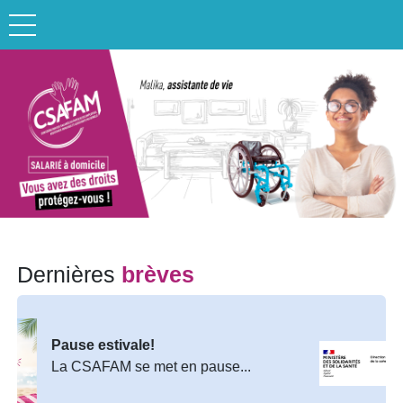
Panneau de gestion des cookies
Précédent
Suiv
Dernières
brèves
Pause estivale!
Fi
La CSAFAM se met en pause...
La